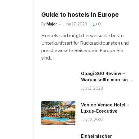
Guide to hostels in Europe
By
Major
June 17, 2023
0
Hostels sind möglicherweise die beste
Unterkunftsart für Rucksacktouristen und
preisbewusste Reisende in Europa. Sie
sind…
Obagi 360 Review –
Warum sollte man sich
für Obagi 360
July 11, 2023
Hydrafactor SPF 30
entscheiden?
Venice Venice Hotel –
Luxus-Executive
July 12, 2023
Einheimischer