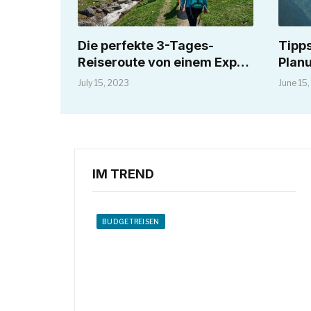
Die perfekte 3-Tages-
Tipps
Reiseroute von einem Expat
Plan
– Wild Junket Adventure
July 15, 2023
June 15
Travel Blog
IM TREND
BUDGETREISEN