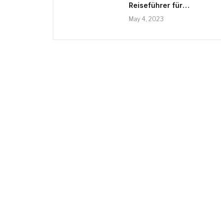
Reiseführer für
Amsterdam –
May 4, 2023
BudgetTraveller