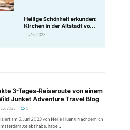
Heilige Schönheit erkunden:
Kirchen in der Altstadt von
Dubrovnik
July 15, 2023
ekte 3-Tages-Reiseroute von einem
Wild Junket Adventure Travel Blog
y 15, 2023
0
lisiert am 5. Juni 2023 von Nellie Huang Nachdem ich
n Amsterdam gelebt habe, habe…