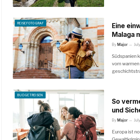
REISEFOTOGRAF
Eine ein
Malaga 
By
Major
Jul
Südspanien ka
vom warmen 
geschichtsträ
BUDGETREISEN
So verme
und Sich
By
Major
Jul
Europa ist no
Gewaltkrimina