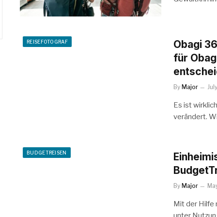
Obagi 36
REISEFOTOGRAF
für Obag
entsche
By
Major
Jul
Es ist wirkli
verändert. W
BUDGETREISEN
Einheimi
BudgetTr
By
Major
May
Mit der Hilf
unter Nutzun