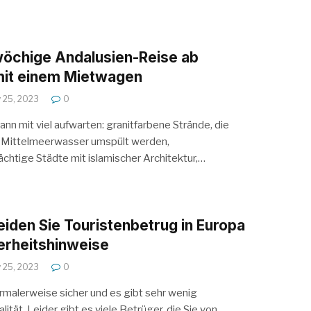
wöchige Andalusien-Reise ab
mit einem Mietwagen
y 25, 2023
0
nn mit viel aufwarten: granitfarbene Strände, die
Mittelmeerwasser umspült werden,
chtige Städte mit islamischer Architektur,…
iden Sie Touristenbetrug in Europa
erheitshinweise
y 25, 2023
0
rmalerweise sicher und es gibt sehr wenig
lität. Leider gibt es viele Betrüger, die Sie von…