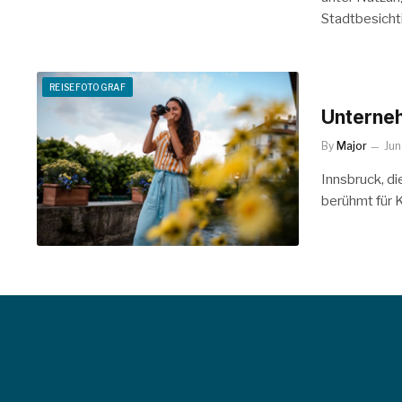
Stadtbesich
REISEFOTOGRAF
Unterneh
By
Major
Jun
Innsbruck, die
berühmt für 